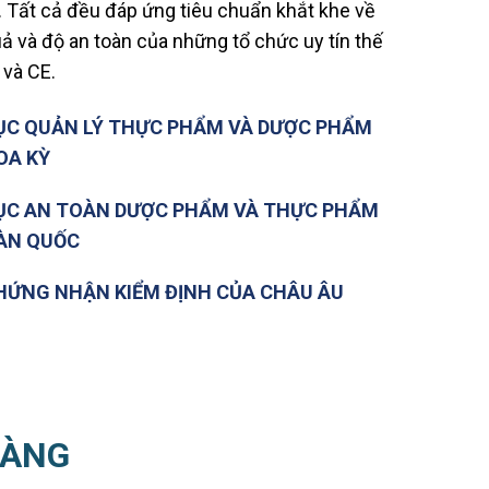
 Tất cả đều đáp ứng tiêu chuẩn khắt khe về
uả và độ an toàn của những tổ chức uy tín thế
 và CE.
ỤC QUẢN LÝ THỰC PHẨM VÀ DƯỢC PHẨM
OA KỲ
ỤC AN TOÀN DƯỢC PHẨM VÀ THỰC PHẨM
ÀN QUỐC
HỨNG NHẬN KIỂM ĐỊNH CỦA CHÂU ÂU
HÀNG