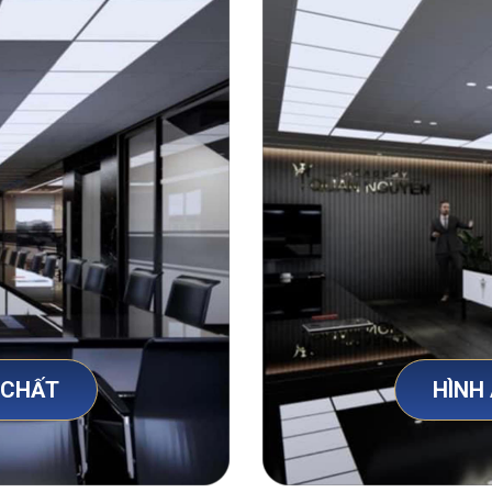
 CHẤT
HÌNH