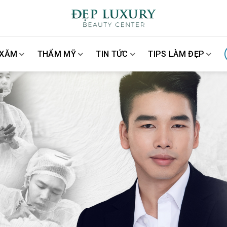
 XĂM
THẨM MỸ
TIN TỨC
TIPS LÀM ĐẸP