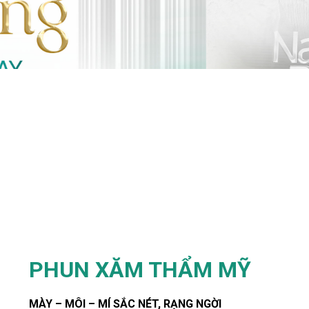
PHUN XĂM THẨM MỸ
MÀY – MÔI – MÍ SẮC NÉT, RẠNG NGỜI