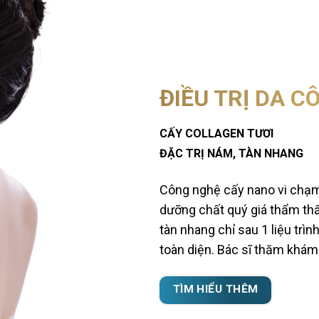
ĐIỀU TRỊ DA 
CẤY COLLAGEN TƯƠI
ĐẶC TRỊ NÁM, TÀN NHANG
Công nghệ cấy nano vi chạm 
dưỡng chất quý giá thẩm thấu
tàn nhang chỉ sau 1 liệu trì
toàn diện. Bác sĩ thăm khám 
TÌM HIỂU THÊM