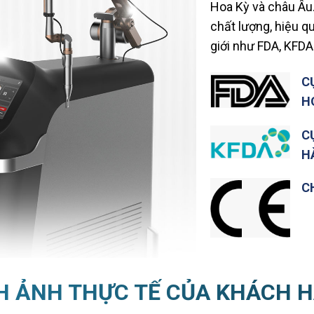
Hoa Kỳ và châu Âu.
chất lượng, hiệu q
giới như FDA, KFDA
C
H
C
H
C
H ẢNH THỰC TẾ CỦA KHÁCH 