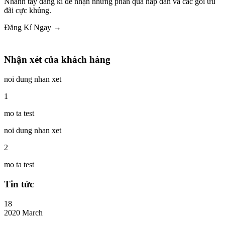
Nhanh tay đăng kí để nhận những phần quà hấp dẫn và các gói ưu
đãi cực khủng.
Đăng Kí Ngay →
Nhận xét của khách hàng
noi dung nhan xet
1
mo ta test
noi dung nhan xet
2
mo ta test
Tin tức
18
2020
March