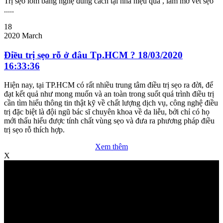
Trị sẹo lõm bằng nghệ đúng cách tại nhà hiệu quả , làm mờ vết sẹo
.....
18
2020
March
Điều trị sẹo rỗ ở đâu Tp.HCM ? 18/03/2020
16:33:36
Hiện nay, tại TP.HCM có rất nhiều trung tâm điều trị sẹo ra đời, để
đạt kết quả như mong muốn và an toàn trong suốt quá trình điều trị
cần tìm hiểu thông tin thật kỹ về chất lượng dịch vụ, công nghệ điều
trị đặc biệt là đội ngũ bác sĩ chuyên khoa về da liễu, bởi chỉ có họ
mới thấu hiểu được tính chất vùng sẹo và đưa ra phương pháp điều
trị sẹo rỗ thích hợp.
Xem thêm
X