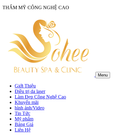
THẨM MỸ CÔNG NGHỆ CAO
Menu
Giới Thiệu
Điều trị da laser
Làm Đẹp Công Nghệ Cao
Khuyến mãi
hình ảnh/Video
Tin Tức
Mỹ phẩm
Bảng Giá
Liên Hệ